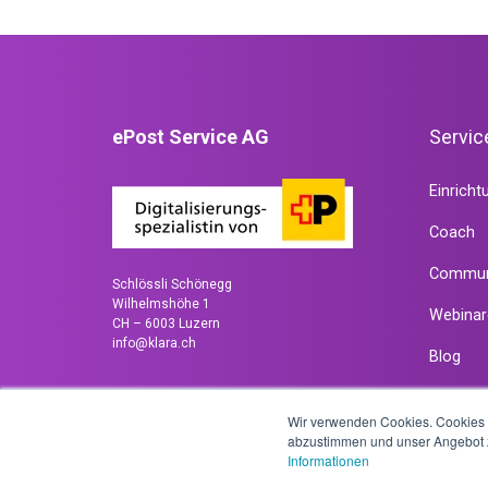
Online
Coach
Community
Online
Downloads
Terminbuchung
FAQ
Online
ePost Service AG
Servic
Shop
Kontakt
Online
Einricht
KLARA
Präsenz
Treuhänder
Coach
Website
Commun
Google
Schlössli Schönegg
Wilhelmshöhe 1
Präsenz
Webinar
Jetzt
CH – 6003 Luzern
Plus
kostenlos
info@klara.ch
Blog
testen
Online
News
FAQ
Wir verwenden Cookies. Cookies s
Mitarbeitende
Kontakt
abzustimmen und unser Angebot z
Informationen