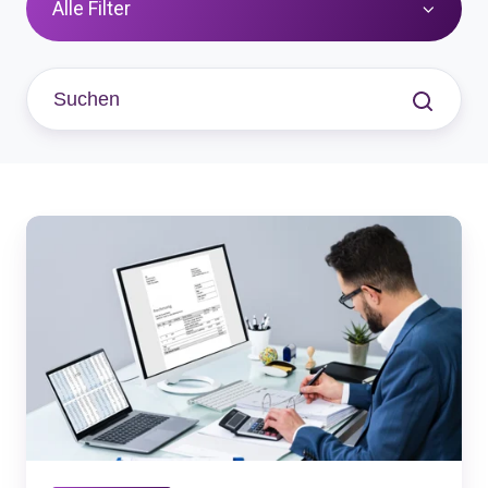
Alle Filter
Rechnung
schreiben
leicht
gemacht
-
inkl.
gratis
Word-
Vorlage