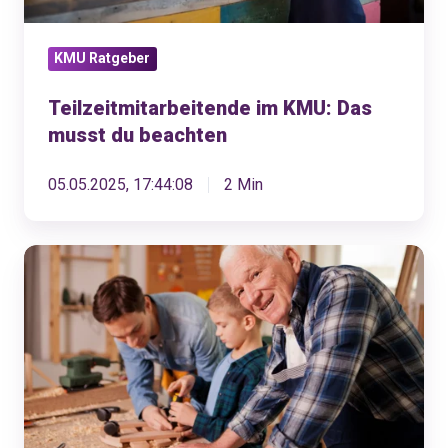
KMU Ratgeber
Teilzeitmitarbeitende im KMU: Das
musst du beachten
05.05.2025, 17:44:08
2 Min
Unternehmensnachfolge:
Dein
Leitfaden
für
eine
erfolgreiche
Übergabe