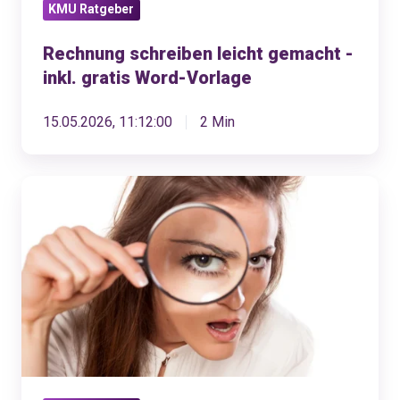
KMU Ratgeber
Rechnung schreiben leicht gemacht -
inkl. gratis Word-Vorlage
15.05.2026, 11:12:00
2 Min
10
Tipps,
wie
du
die
perfekte
Online-
Buchhaltungssoftware
für