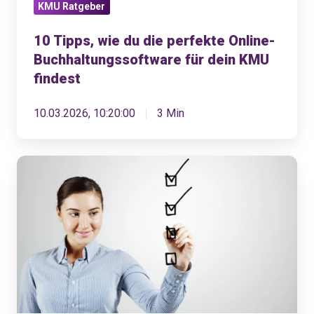
KMU Ratgeber
dein
KMU
10 Tipps, wie du die perfekte Online-
findest
Buchhaltungssoftware für dein KMU
findest
10.03.2026, 10:20:00
3 Min
Jahresabschluss
für
KMU:
Checkliste
&
praktische
Tipps