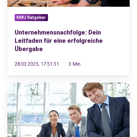
KMU Ratgeber
Unternehmensnachfolge: Dein
Leitfaden für eine erfolgreiche
Übergabe
28.03.2025, 17:51:31
3 Min
Jahresabschluss
und
Firmenverkauf:
Dein
KMU
optimal