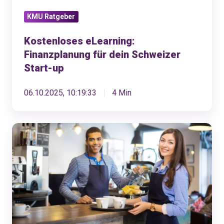
KMU Ratgeber
Kostenloses eLearning:
Finanzplanung für dein Schweizer
Start-up
06.10.2025, 10:19:33
4 Min
Teilzeitmitarbeitende
im
KMU:
Das
musst
du
beachten