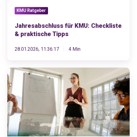
KMU Ratgeber
Jahresabschluss für KMU: Checkliste
& praktische Tipps
28.01.2026, 11:36:17
4 Min
Kostenloses
eLearning:
Finanzplanung
für
dein
Schweizer
Start-
up