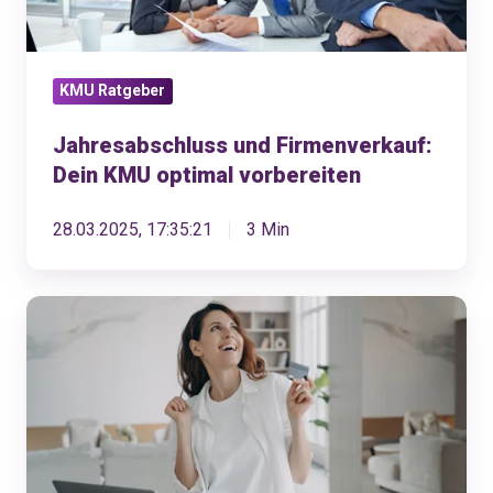
vorbereiten
KMU Ratgeber
Jahresabschluss und Firmenverkauf:
Dein KMU optimal vorbereiten
28.03.2025, 17:35:21
3 Min
Bonuszahlungen
leicht
gemacht:
hol
dir
den