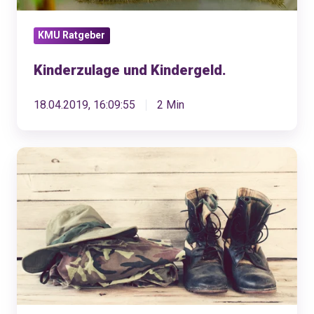
KMU Ratgeber
Kinderzulage und Kindergeld.
18.04.2019, 16:09:55
2 Min
Ein
Mitarbeiter
geht
in
die
Rekrutenschule?
Darauf
musst
du