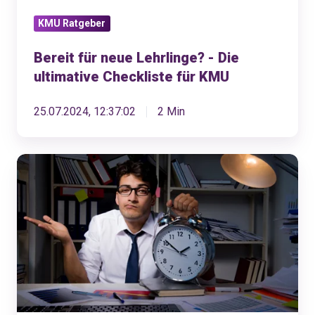
für
KMU Ratgeber
KMU
Bereit für neue Lehrlinge? - Die
ultimative Checkliste für KMU
25.07.2024, 12:37:02
2 Min
Arbeitszeiten
und
ihre
Erfassung
–
ein
Leitfaden
für