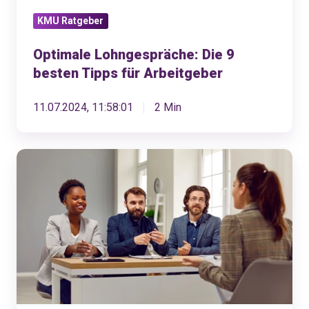
KMU Ratgeber
Optimale Lohngespräche: Die 9
besten Tipps für Arbeitgeber
11.07.2024, 11:58:01
2 Min
Personalgespräch:
Leitfaden
und
Vorlagen
für
KMU