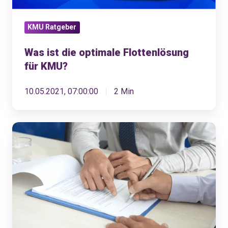
KMU Ratgeber
Was ist die optimale Flottenlösung
für KMU?
10.05.2021, 07:00:00
2 Min
Alles
was
du
über
den
Lehrvertrag
wissen