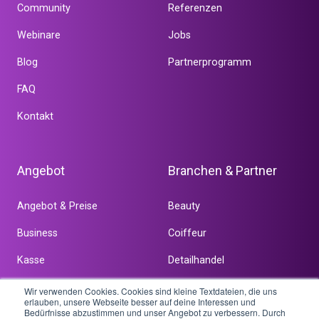
Community
Referenzen
Webinare
Jobs
Blog
Partnerprogramm
FAQ
Kontakt
Angebot
Branchen & Partner
Angebot & Preise
Beauty
Business
Coiffeur
Kasse
Detailhandel
Online
Dienstleistung
Wir verwenden Cookies. Cookies sind kleine Textdateien, die uns
erlauben, unsere Webseite besser auf deine Interessen und
Bedürfnisse abzustimmen und unser Angebot zu verbessern. Durch
Team
Weitere