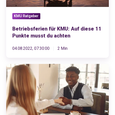
musst
du
KMU Ratgeber
achten
Betriebsferien für KMU: Auf diese 11
Punkte musst du achten
04.08.2022, 07:30:00
2 Min
Austritt
Mitarbeitende
–
was
gibt
es
zu