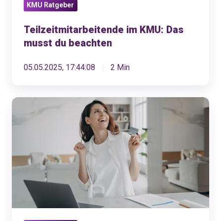
KMU Ratgeber
Teilzeitmitarbeitende im KMU: Das
musst du beachten
05.05.2025, 17:44:08
2 Min
Bonuszahlungen
leicht
gemacht:
hol
dir
den
KMU-
Leitfaden