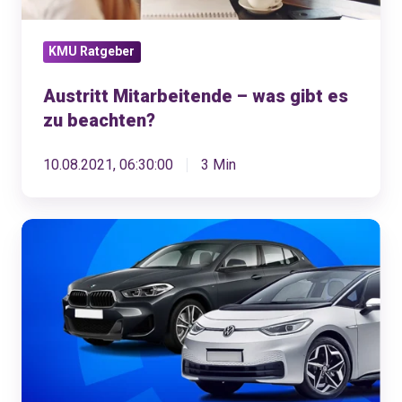
beachten?
KMU Ratgeber
Austritt Mitarbeitende – was gibt es
zu beachten?
10.08.2021, 06:30:00
3 Min
Was
ist
die
optimale
Flottenlösung
für
KMU?