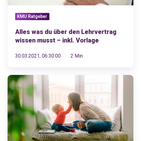
musst
–
KMU Ratgeber
inkl.
Vorlage
Alles was du über den Lehrvertrag
wissen musst – inkl. Vorlage
30.03.2021, 06:30:00
2 Min
Kinderzulage
und
Kindergeld.