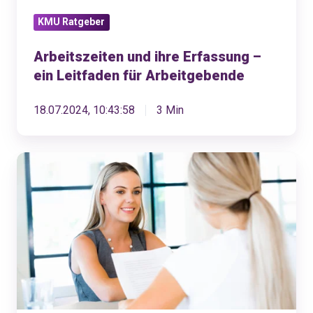
Arbeitgebende
KMU Ratgeber
Arbeitszeiten und ihre Erfassung –
ein Leitfaden für Arbeitgebende
18.07.2024, 10:43:58
3 Min
Optimale
Lohngespräche:
Die
9
besten
Tipps
für
Arbeitgeber