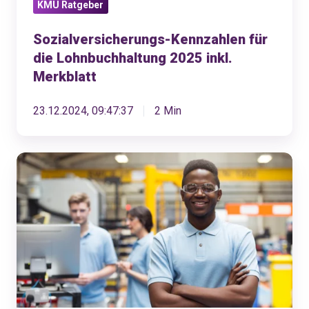
KMU Ratgeber
Sozialversicherungs-Kennzahlen für
die Lohnbuchhaltung 2025 inkl.
Merkblatt
23.12.2024, 09:47:37
2 Min
Bereit
für
neue
Lehrlinge?
-
Die
ultimative
Checkliste