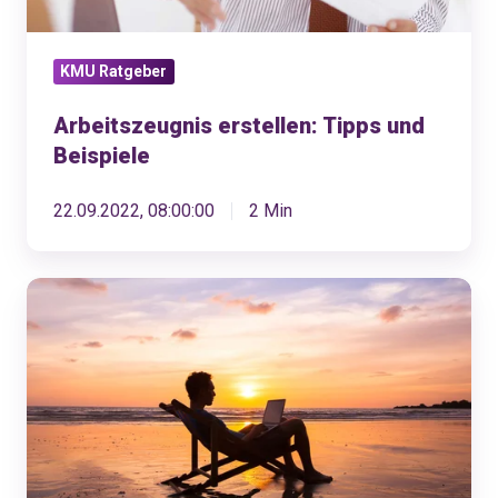
KMU Ratgeber
Arbeitszeugnis erstellen: Tipps und
Beispiele
22.09.2022, 08:00:00
2 Min
Betriebsferien
für
KMU:
Auf
diese
11
Punkte