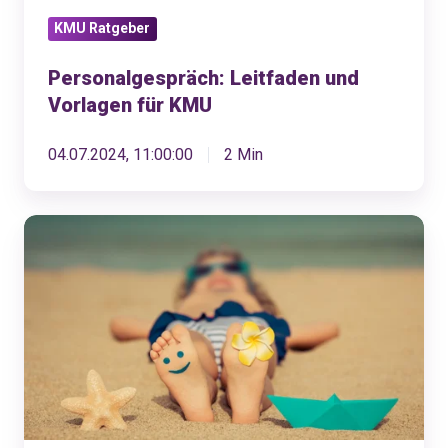
KMU Ratgeber
Personalgespräch: Leitfaden und
Vorlagen für KMU
04.07.2024, 11:00:00
2 Min
Erfolgreiche
Ferienplanung
für
KMU:
So
klappt's
garantiert!