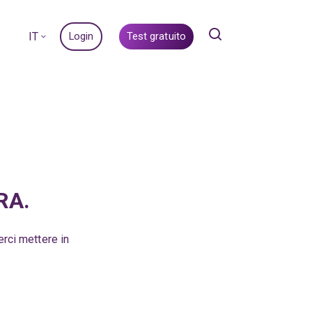
IT
Login
Test gratuito
RA.
erci mettere in