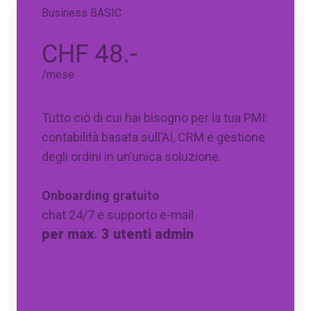
Business BASIC
CHF 48.-
/mese
Tutto ciò di cui hai bisogno per la tua PMI:
contabilità basata sull’AI, CRM e gestione
degli ordini in un’unica soluzione.
Onboarding gratuito
chat 24/7 e supporto e-mail
per max. 3 utenti admin