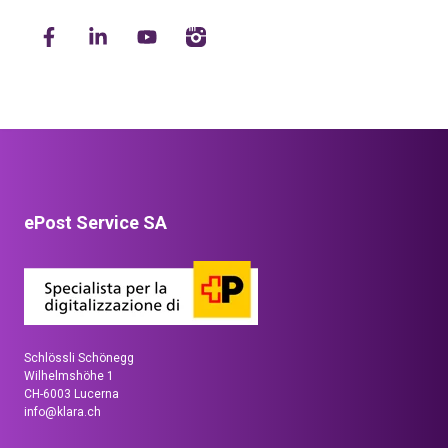
ePost Service SA
Schlössli Schönegg
Wilhelmshöhe 1
CH-6003 Lucerna
info@klara.ch