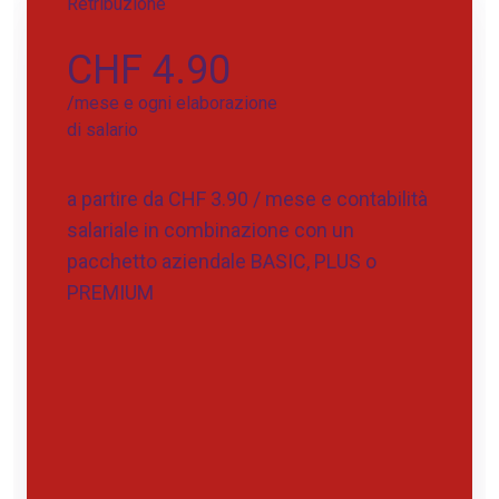
Retribuzione
CHF 4.90
/mese e ogni elaborazione
di salario
a partire da CHF 3.90 / mese e contabilità
salariale in combinazione con un
pacchetto aziendale BASIC, PLUS o
PREMIUM