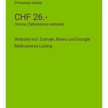
Presenza online
CHF 26.-
/mese, (fatturazione annuale)
Website incl. Domain, News und Google
MyBusiness Listing