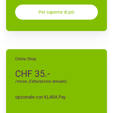
Per saperne di più
Online Shop
CHF 35.-
/mese, (fatturazione annuale)
opzionale con KLARA Pay