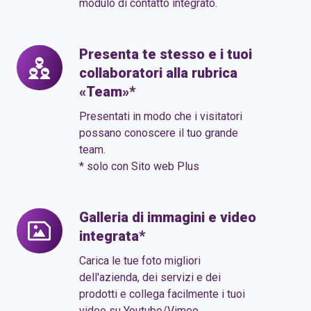
modulo di contatto integrato.
Presenta te stesso e i tuoi
Presenta
collaboratori alla rubrica
te
«Team»*
stesso
e
Presentati in modo che i visitatori
i
possano conoscere il tuo grande
team.
tuoi
* solo con Sito web Plus
collaboratori
alla
rubrica
Galleria di immagini e video
Galleria
«Team»*
integrata*
di
immagini
Carica le tue foto migliori
e
dell'azienda, dei servizi e dei
prodotti e collega facilmente i tuoi
video
video su Youtube/Vimeo.