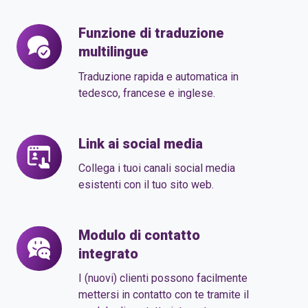
base
alle
Funzione di traduzione
Funzione
tue
multilingue
di
esigenze
traduzione
Traduzione rapida e automatica in
multilingue
tedesco, francese e inglese.
Link ai social media
Link
ai
Collega i tuoi canali social media
social
esistenti con il tuo sito web.
media
Modulo di contatto
Modulo
integrato
di
contatto
I (nuovi) clienti possono facilmente
integrato
mettersi in contatto con te tramite il