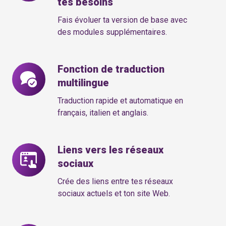
tes besoins
extensible
en
Fais évoluer ta version de base avec
fonction
des modules supplémentaires.
de
tes
Fonction de traduction
Fonction
besoins
multilingue
de
traduction
Traduction rapide et automatique en
multilingue
français, italien et anglais.
Liens vers les réseaux
Liens
sociaux
vers
les
Crée des liens entre tes réseaux
réseaux
sociaux actuels et ton site Web.
sociaux