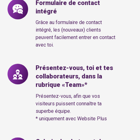
Formulaire de contact
Formulaire
intégré
de
contact
Grâce au formulaire de contact
intégré
intégré, les (nouveaux) clients
peuvent facilement entrer en contact
avec toi.
Présentez-vous, toi et tes
Présentez-
collaborateurs, dans la
vous,
rubrique «Team»*
toi
et
Présentez-vous, afin que vos
tes
visiteurs puissent connaître ta
superbe équipe.
collaborateurs,
* uniquement avec Website Plus
dans
la
rubrique