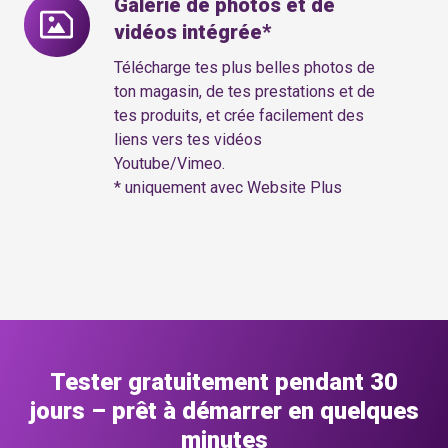
Galerie de photos et de
Galerie
«Team»*
vidéos intégrée*
de
photos
Télécharge tes plus belles photos de
et
ton magasin, de tes prestations et de
tes produits, et crée facilement des
de
liens vers tes vidéos
vidéos
Youtube/Vimeo.
intégrée*
* uniquement avec Website Plus
Tester gratuitement pendant 30
jours – prêt à démarrer en quelques
minutes