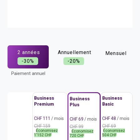
2 années
Annuellement
Mensuel
-30%
-20%
Paiement annuel
Business
Business
Business
Premium
Basic
Plus
CHF 111
/ mois
CHF 48
/ mois
CHF 69
/ mois
CHF 159
CHF 69
CHF 99
Économisez
Économisez
Économisez
1'152 CHF
504 CHF
720 CHF