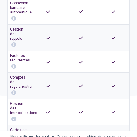
Connexion
bancaire
automatique
Gestion
des
rappels
Factures
récurrentes
Comptes
de
régularisation
Gestion
des
immobilisations
Cartes de
crédit &
Nous utilisons des cookies. Ce sont de petits fichiers de texte qui nous