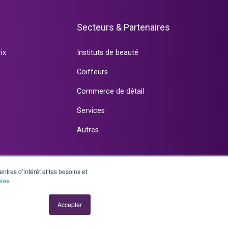
Secteurs & Partenaires
rix
Instituts de beauté
Coiffeurs
Commerce de détail
Services
Autres
entres d’intérêt et tes besoins et
ires
Accepter
Impressum
/
CG /
PROTECTION DES DONNÉES