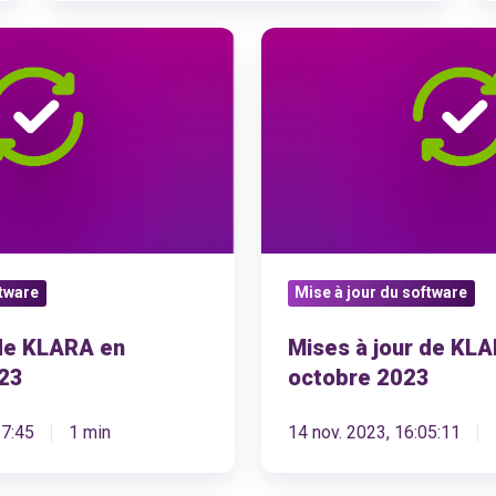
Mises
à
jour
de
KLARA
en
octobre
2023
ftware
Mise à jour du software
 de KLARA en
Mises à jour de KL
23
octobre 2023
37:45
1 min
14 nov. 2023, 16:05:11