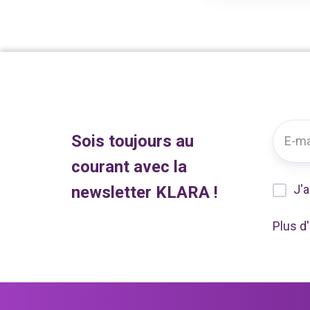
maintenant
Shop
gratuitement
Présence
en
ligne
Website
Google
Presence
Sois toujours au
Plus
courant avec la
Online
newsletter KLARA !
J'a
News
Employee
Plus d
Salaire
Time
Projet