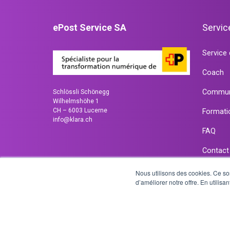
ePost Service SA
Servic
Tester
maintenant
Service d
gratuitement
Coach
Commun
Schlössli Schönegg
Wilhelmshöhe 1
CH – 6003 Lucerne
Formatio
info@klara.ch
FAQ
Contact
Nous utilisons des cookies. Ce sont
d’améliorer notre offre. En utilisan
Copyright © 2026 ePost Service SA