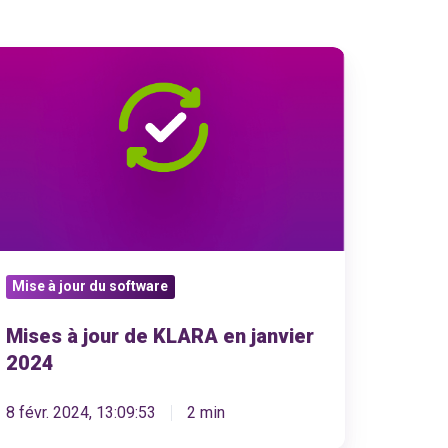
ises
ur
e
LARA
n
nvier
024
Mise à jour du software
Mises à jour de KLARA en janvier
2024
8 févr. 2024, 13:09:53
2 min