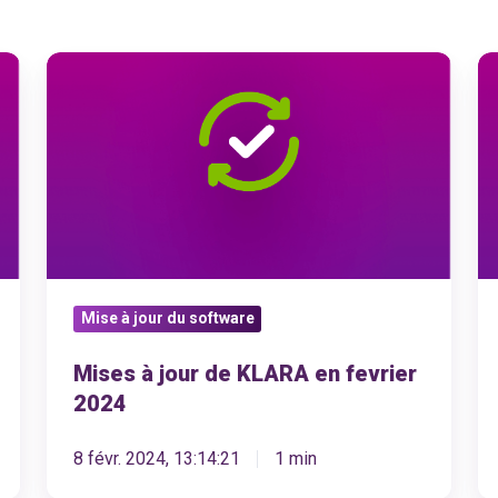
Mises
M
à
à
jour
jo
de
d
KLARA
K
en
e
fevrier
ja
2024
2
Mise à jour du software
Mises à jour de KLARA en fevrier
2024
8 févr. 2024, 13:14:21
1 min