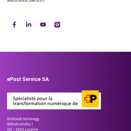
ePost Service SA
Schlössli Schönegg
Wilhelmshöhe 1
CH – 6003 Lucerne