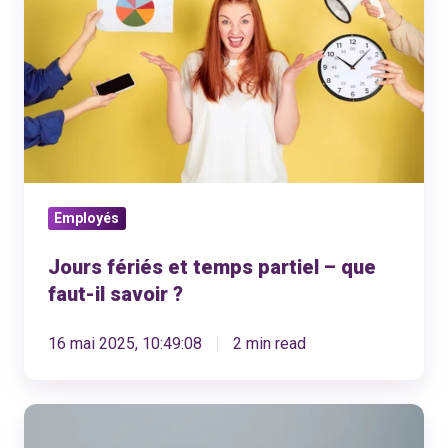
et
temps
partiel
–
que
faut-
il
Employés
savoir
?
Jours fériés et temps partiel – que
faut-il savoir ?
16 mai 2025, 10:49:08
2 min read
TVA
sur