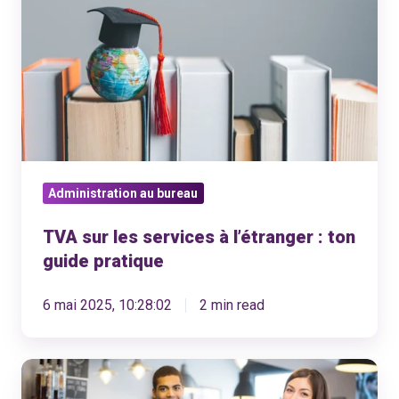
les
services
à
l’étranger
:
ton
guide
Administration au bureau
pratique
TVA sur les services à l’étranger : ton
guide pratique
6 mai 2025, 10:28:02
2 min read
Collaborateurs
à