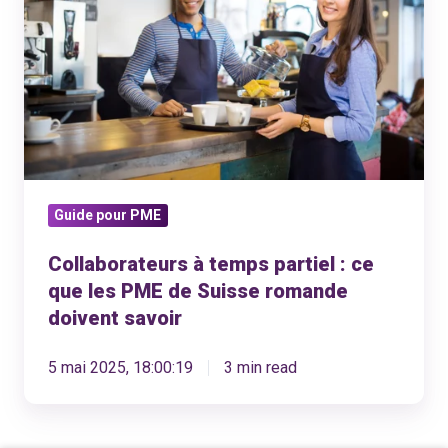
temps
partiel
:
ce
que
les
PME
Guide pour PME
de
Suisse
Collaborateurs à temps partiel : ce
romande
que les PME de Suisse romande
doivent
doivent savoir
savoir
5 mai 2025, 18:00:19
3 min read