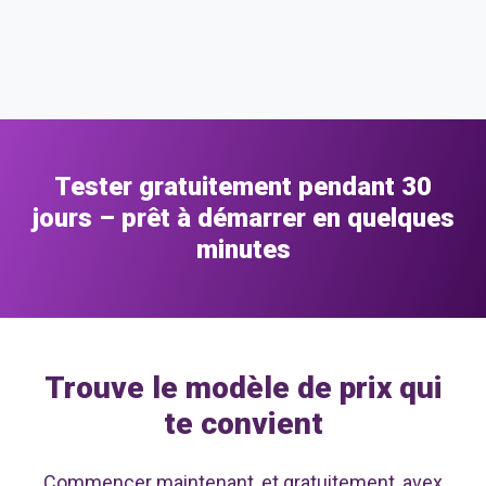
temps
réel
Tester gratuitement pendant 30
jours – prêt à démarrer en quelques
minutes
Trouve le modèle de prix qui
te convient
Commencer maintenant, et gratuitement, avex