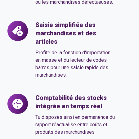
ou les marchandises défectueuses.
à
l'inventaire
Saisie simplifiée des
Saisie
marchandises et des
simplifiée
articles
des
marchandises
Profite de la fonction d'importation
et
en masse et du lecteur de codes-
barres pour une saisie rapide des
des
marchandises.
articles
Comptabilité des stocks
Comptabilité
intégrée en temps réel
des
stocks
Tu disposes ainsi en permanence du
intégrée
rapport réactualisé entre coûts et
produits des marchandises.
en