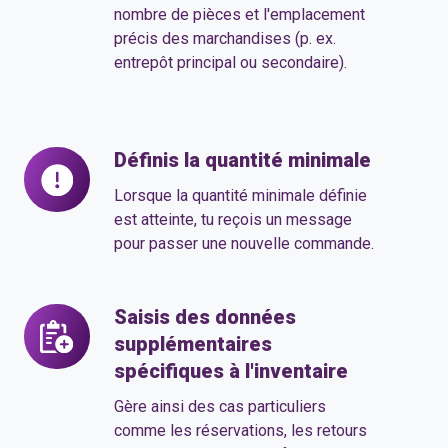
stocks
nombre de pièces et l'emplacement
précis des marchandises (p. ex.
et
entrepôt principal ou secondaire).
des
comptes
d'entrepôt
Définis la quantité minimale
Définis
la
Lorsque la quantité minimale définie
quantité
est atteinte, tu reçois un message
minimale
pour passer une nouvelle commande.
Saisis des données
Saisis
supplémentaires
des
spécifiques à l'inventaire
données
supplémentaires
Gère ainsi des cas particuliers
spécifiques
comme les réservations, les retours