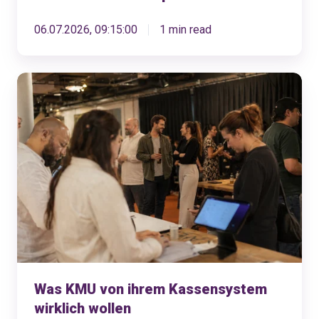
06.07.2026, 09:15:00
1 min read
Was
KMU
von
ihrem
Kassensystem
wirklich
wollen
Was KMU von ihrem Kassensystem
wirklich wollen