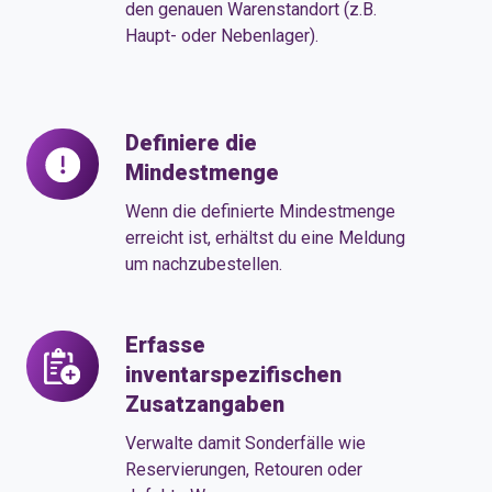
und
den genauen Warenstandort (z.B.
Haupt- oder Nebenlager).
der
Lagerkonten
Definiere die
Definiere
Mindestmenge
die
Mindestmenge
Wenn die definierte Mindestmenge
erreicht ist, erhältst du eine Meldung
um nachzubestellen.
Erfasse
Erfasse
inventarspezifischen
inventarspezifischen
Zusatzangaben
Zusatzangaben
Verwalte damit Sonderfälle wie
Reservierungen, Retouren oder