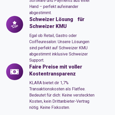
Software und Payments aus einer
Hand – perfekt aufeinander
abgestimmt.
Schweizer Lösung für
Schweizer
Schweizer KMU
Lösung
Egal ob Retail, Gastro oder
für
Coiffeuresalon: Unsere Lösungen
sind perfekt auf Schweizer KMU
Schweizer
abgestimmt inklusive Schweizer
KMU
Support.
Faire Preise mit voller
Faire
Kostentransparenz
Preise
mit
KLARA bietet dir 1,7%
voller
Transaktionskosten als Flatfee.
Bedeutet für dich: Keine versteckten
Kostentransparenz
Kosten, kein Drittanbieter-Vertrag
nötig. Keine Fixkosten.