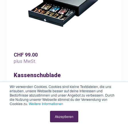
CHF 99.00
plus MwSt.
Kassenschublade
Wir verwenden Cookies. Cookies sind kleine Textdateien, die uns
Hole dir jetzt die KLARA Kassenschublade;
erlauben, unsere Webseite besser auf deine Interessen und
Bedürfnisse abzustimmen und unser Angebot zu verbessern. Durch
die perfekte Ergänzung zu deinem
die Nutzung unserer Webseite stimmst du der Verwendung von
Cookies zu.
Weitere Informationen
Kassensystem. Die Schublade kann direkt
unter der Kasse oder als Alternative auch
Akzeptieren
unter der Theke platziert werden und hat