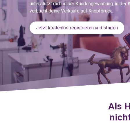
Kontakt
Inventar
Präsenz
unterstützt dich in der Kundengewinnung, in der
Plus
verbucht deine Verkäufe auf Knopfdruck.
KLARA
Spesenmanagement
Treuhänder
Online
myKLARA
News
App
Jetzt kostenlos registrieren und starten
Jetzt
kostenlos
Jetzt
testen
kostenlos
testen
Als 
nich