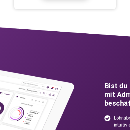
Bist du 
mit Adm
beschäf
Lohnabr
intuitiv 