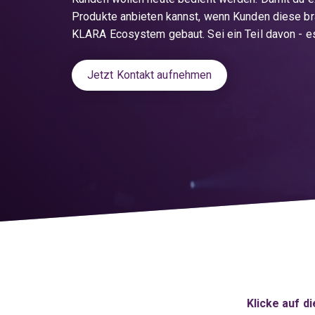
Kontakt
Inventar
Präsenz
Produkte anbieten kannst, wenn Kunden diese br
Plus
KLARA
Spesenmanagement
KLARA Ecosystem gebaut. Sei ein Teil davon - es
Treuhänder
Online
myKLARA
News
App
Jetzt Kontakt aufnehmen
Jetzt
kostenlos
Jetzt
testen
kostenlos
testen
Klicke auf 