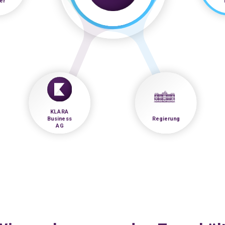
er
KLARA
Business
Regierung
AG