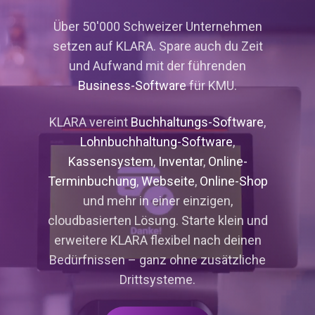
Über 50'000 Schweizer Unternehmen
setzen auf KLARA. Spare auch du Zeit
und Aufwand mit der führenden
Business-Software
für KMU.
KLARA vereint
Buchhaltungs-Software
,
Lohnbuchhaltung-Software
,
Kassensystem
,
Inventar
,
Online-
Terminbuchung
,
Webseite
,
Online-Shop
und mehr in einer einzigen,
cloudbasierten Lösung. Starte klein und
erweitere KLARA flexibel nach deinen
Bedürfnissen – ganz ohne zusätzliche
Drittsysteme.