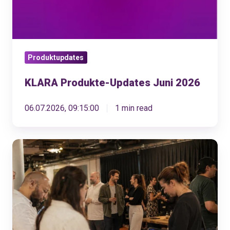
Produktupdates
KLARA Produkte-Updates Juni 2026
06.07.2026, 09:15:00
1 min read
Was
KMU
von
ihrem
Kassensystem
wirklich