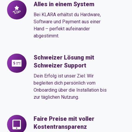
Alles in einem System
Alles
in
Bei KLARA erhältst du Hardware,
einem
Software und Payment aus einer
System
Hand – perfekt aufeinander
abgestimmt.
Schweizer Lösung mit
Schweizer
Schweizer Support
Lösung
mit
Dein Erfolg ist unser Ziel: Wir
Schweizer
begleiten dich persönlich vom
Onboarding über die Installation bis
Support
zur täglichen Nutzung.
Faire Preise mit voller
Faire
Kostentransparenz
Preise