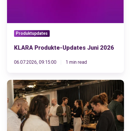
Produktupdates
KLARA Produkte-Updates Juni 2026
06.07.2026, 09:15:00
1 min read
Was
KMU
von
ihrem
Kassensystem
wirklich