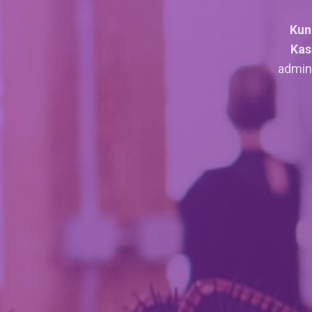
Lohn
Time
Kun
Kas
Projekt
admini
Jetzt
kostenlos
testen