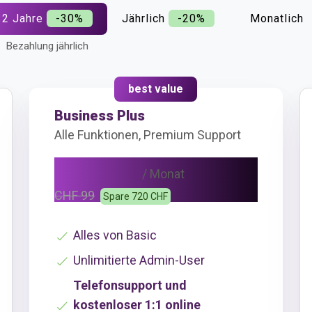
2 Jahre
-30%
Jährlich
-20%
Monatlich
Bezahlung jährlich
best value
Business Plus
Alle Funktionen, Premium Support
CHF 69
/ Monat
CHF 99
Spare 720 CHF
Alles von Basic
Unlimitierte Admin-User
Telefonsupport und
kostenloser 1:1 online