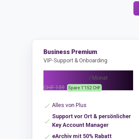
Business Premium
VIP-Support & Onboarding
CHF 111
/ Monat
CHF 159
Spare 1'152 CHF
Alles von Plus
Support vor Ort & persönlicher
Key Account Manager
eArchiv mit 50% Rabatt