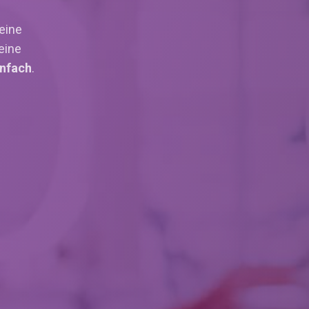
eine
deine
infach
.