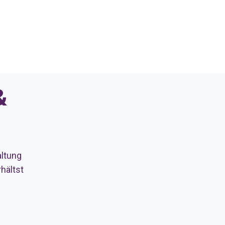
&
altung
hältst