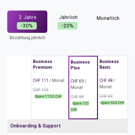
2 Jahre
Jährlich
Monatlich
-30%
-20%
Bezahlung jährlich
Business
Business
Business
Premium
Basic
Plus
CHF 111
/ Monat
CHF 48
/
CHF 69
/
Monat
Monat
CHF 159
CHF 69
Spare 1'152 CHF
CHF 99
Spare 504 CHF
Spare 720
CHF
Onboarding & Support