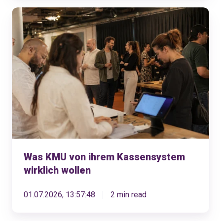
Was
KMU
von
ihrem
Kassensystem
wirklich
wollen
Was KMU von ihrem Kassensystem
wirklich wollen
01.07.2026, 13:57:48
2 min read