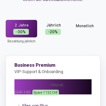
2 Jahre
Jährlich
Monatlich
-30%
-20%
Bezahlung jährlich
Business Premium
VIP-Support & Onboarding
CHF 111
/ Monat
CHF 159
Spare 1'152 CHF
Alles von Plus