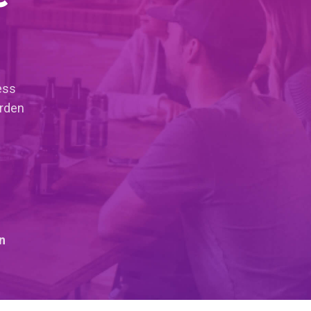
ess
erden
n