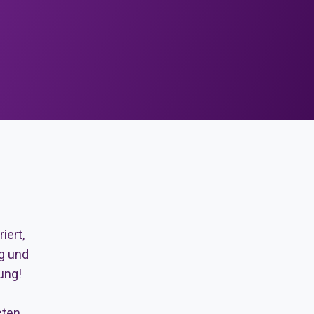
iert,
g und
ung!
ten.