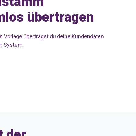
nstamm
mlos übertragen
en Vorlage überträgst du deine Kundendaten
n System.
t der