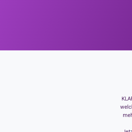
KLAR
welc
meh
Jet