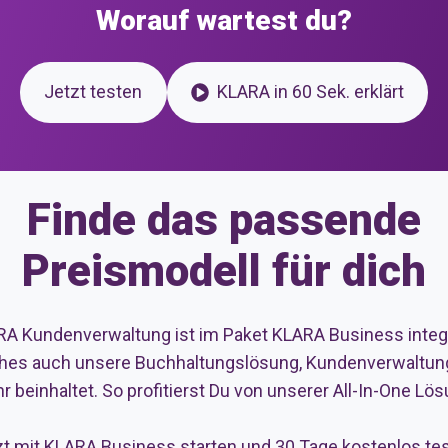
Worauf wartest du?
Jetzt testen
KLARA in 60 Sek. erklärt
Finde das passende
Preismodell für dich
A Kundenverwaltung ist im Paket KLARA Business integr
hes auch unsere Buchhaltungslösung, Kundenverwaltun
r beinhaltet. So profitierst Du von unserer All-In-One Lös
zt mit KLARA Business
starten und 30 Tage kostenlos tes