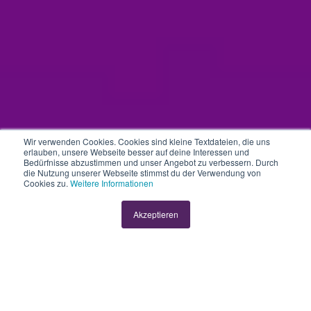
Wir verwenden Cookies. Cookies sind kleine Textdateien, die uns
erlauben, unsere Webseite besser auf deine Interessen und
Produktupdates
Softwareupdate
Bedürfnisse abzustimmen und unser Angebot zu verbessern. Durch
die Nutzung unserer Webseite stimmst du der Verwendung von
KLARA Produkte-
Cookies zu.
Weitere Informationen
Updates im Januar
Akzeptieren
2026
von
Asia Lanzi