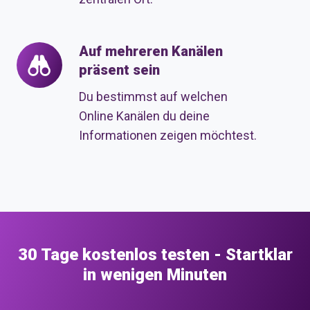
Auf mehreren Kanälen
Auf
präsent sein
mehreren
Kanälen
Du bestimmst auf welchen
präsent
Online Kanälen du deine
sein
Informationen zeigen möchtest.
30 Tage kostenlos testen - Startklar
in wenigen Minuten