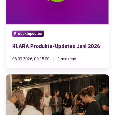
Produktupdates
KLARA Produkte-Updates Juni 2026
06.07.2026, 09:15:00
1 min read
Was
KMU
von
ihrem
Kassensystem
wirklich