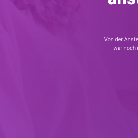
Lohn
Time
Projekt
Von der Anste
war noch 
Jetzt
kostenlos
testen