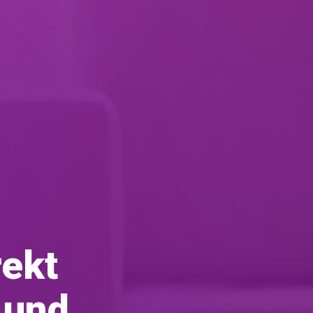
rekt
 und