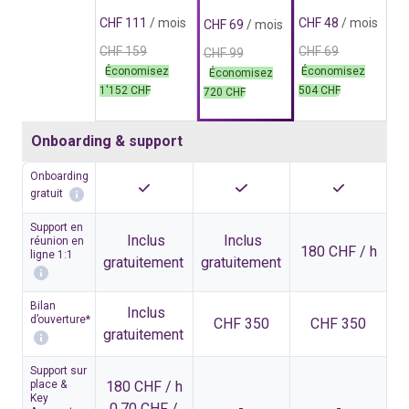
CHF 111
/ mois
CHF 48
/ mois
CHF 69
/ mois
CHF 159
CHF 69
CHF 99
Économisez
Économisez
Économisez
1'152 CHF
504 CHF
720 CHF
Onboarding & support
Onboarding
gratuit
Support en
Inclus
Inclus
réunion en
180 CHF / h
ligne 1:1
gratuitement
gratuitement
Bilan
Inclus
d’ouverture*
CHF 350
CHF 350
gratuitement
Support sur
place &
180 CHF / h
Key
0.70 CHF /
-
-