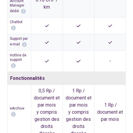
Account
Manager
km
dédié
Chatbot
Support par
e-mail
Hotline de
support
-
Fonctionnalités
0,5 Rp /
1 Rp /
document et
document et
par mois
par mois
1 Rp /
eArchive
y compris
y compris
document et
gestion des
gestion des
par mois
droits
droits