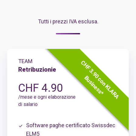
Tutti i prezzi IVA esclusa.
TEAM
C
H
F
3
.
9
0
c
o
n
K
L
A
R
A
u
s
i
n
e
s
s
Retribuzionie
B
*
CHF 4.90
/mese e ogni elaborazione
di salario
Software paghe certificato Swissdec
ELM5