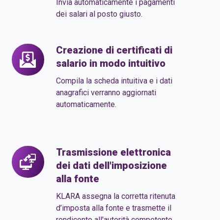
Invia automaticamente i pagamenti
dei salari al posto giusto.
Creazione di certificati di
Creazione
salario in modo intuitivo
di
certificati
Compila la scheda intuitiva e i dati
di
anagrafici verranno aggiornati
automaticamente.
salario
in
modo
intuitivo
Trasmissione elettronica
Trasmissione
dei dati dell'imposizione
elettronica
alla fonte
dei
dati
KLARA assegna la corretta ritenuta
dell'imposizione
d’imposta alla fonte e trasmette il
rendiconto all'autorità competente.