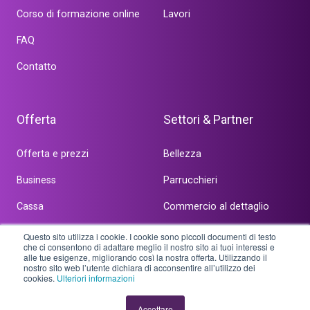
Corso di formazione online
Lavori
FAQ
Contatto
Offerta
Settori & Partner
Offerta e prezzi
Bellezza
Business
Parrucchieri
Cassa
Commercio al dettaglio
Online
Servizi
Questo sito utilizza i cookie. I cookie sono piccoli documenti di testo
che ci consentono di adattare meglio il nostro sito ai tuoi interessi e
alle tue esigenze, migliorando così la nostra offerta. Utilizzando il
Team
Altro
nostro sito web l’utente dichiara di acconsentire all’utilizzo dei
cookies.
Ulteriori informazioni
Accettare
Copyright © 2026 ePost Service SA