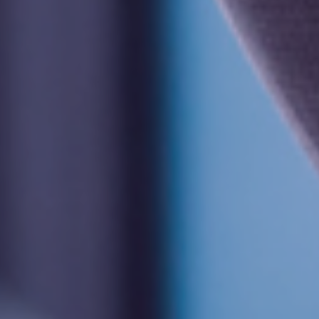
Lohn
Time
Projekt
Jetzt
kostenlos
testen