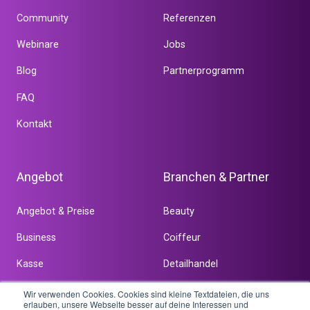
Community
Referenzen
Webinare
Jobs
Blog
Partnerprogramm
FAQ
Kontakt
Angebot
Branchen & Partner
Angebot & Preise
Beauty
Business
Coiffeur
Kasse
Detailhandel
Online
Dienstleistung
Wir verwenden Cookies. Cookies sind kleine Textdateien, die uns
erlauben, unsere Webseite besser auf deine Interessen und