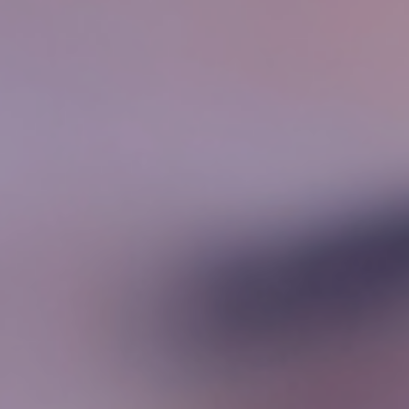
Lohn
Time
Projekt
Jetzt
kostenlos
testen