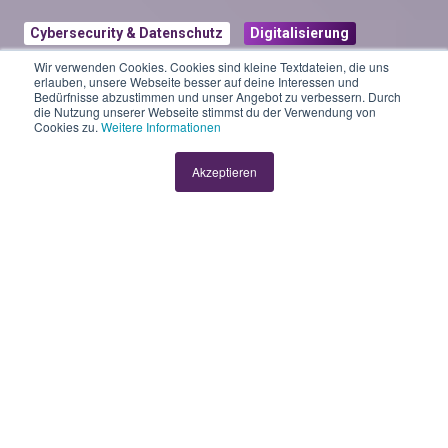
Cybersecurity & Datenschutz
Digitalisierung
Wir verwenden Cookies. Cookies sind kleine Textdateien, die uns
Expertentipps:
erlauben, unsere Webseite besser auf deine Interessen und
Bedürfnisse abzustimmen und unser Angebot zu verbessern. Durch
die Nutzung unserer Webseite stimmst du der Verwendung von
Datensicherung –
Cookies zu.
Weitere Informationen
Lokal, im Netzwerk
Akzeptieren
oder in der Cloud?
von
Anis Sebaï
2 Min
16.11.2023, 06:30:00