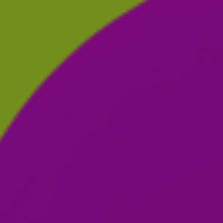
Lohn
Time
Projekt
Jetzt
kostenlos
testen