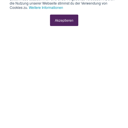
die Nutzung unserer Webseite stimmst du der Verwendung von
Was KMU von ihrem
Cookies zu.
Weitere Informationen
Kassensystem
Akzeptieren
wirklich wollen
von
KLARA
2 Min
01.07.2026, 13:57:48
Du hast eine Kasse, eine Buchhaltungssoftware,
ein Zahlterminal und eine Lohnlösung – von vier
verschiedenen Anbietern. Wenn etwas