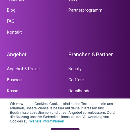
Blog
Partnerprogramm
FAQ
Kontakt
Angebot
Branchen & Partner
Angebot & Preise
Beauty
Business
Coiffeur
Kasse
Detailhandel
Online
Dienstleistung
Wir verwenden Cookies. Cookies sind kleine Textdateien, die uns
erlauben, unsere Webseite besser auf deine Interessen und
Bedürfnisse abzustimmen und unser Angebot zu verbessern. Durch
Team
Weitere
die Nutzung unserer Webseite stimmst du der Verwendung von
Cookies zu.
Weitere Informationen