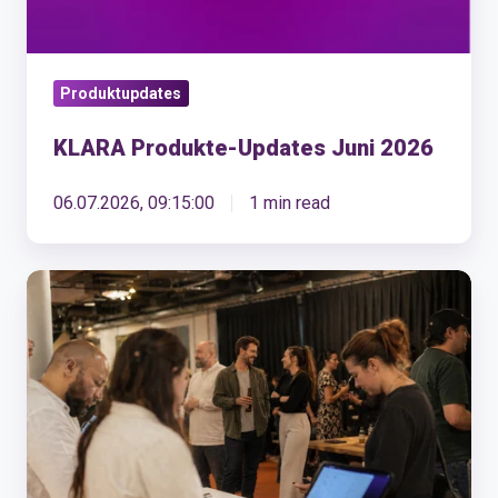
Produktupdates
KLARA Produkte-Updates Juni 2026
06.07.2026, 09:15:00
1 min read
Was
KMU
von
ihrem
Kassensystem
wirklich
wollen