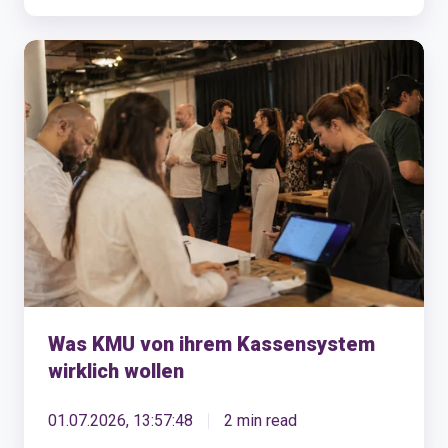
Was
KMU
von
ihrem
Kassensystem
wirklich
wollen
Was KMU von ihrem Kassensystem
wirklich wollen
01.07.2026, 13:57:48
2 min read