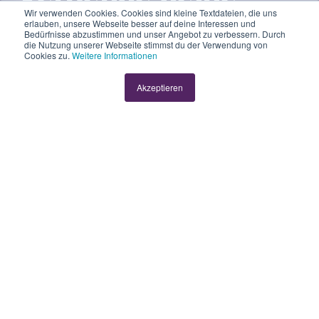
Wir verwenden Cookies. Cookies sind kleine Textdateien, die uns
Post digital:
erlauben, unsere Webseite besser auf deine Interessen und
Bedürfnisse abzustimmen und unser Angebot zu verbessern. Durch
die Nutzung unserer Webseite stimmst du der Verwendung von
Nachhaltig,
Cookies zu.
Weitere Informationen
effizient und
Akzeptieren
kostensparend
von
Olivia Bachofer
2 Min
10.10.2024 11:00:00
In der heutigen Geschäftswelt stehen viele KMU