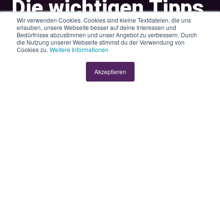
Die wichtigen Tipps
Wir verwenden Cookies. Cookies sind kleine Textdateien, die uns
für eine
erlauben, unsere Webseite besser auf deine Interessen und
Bedürfnisse abzustimmen und unser Angebot zu verbessern. Durch
die Nutzung unserer Webseite stimmst du der Verwendung von
erfolgreiche
Cookies zu.
Weitere Informationen
Digitalisierung
Akzeptieren
deines KMU
von
Asia Lanzi
3 Min
04.04.2024, 12:03:04