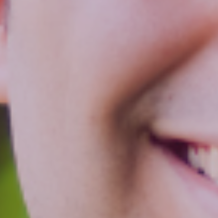
Lohn
Time
Projekt
Jetzt
kostenlos
testen